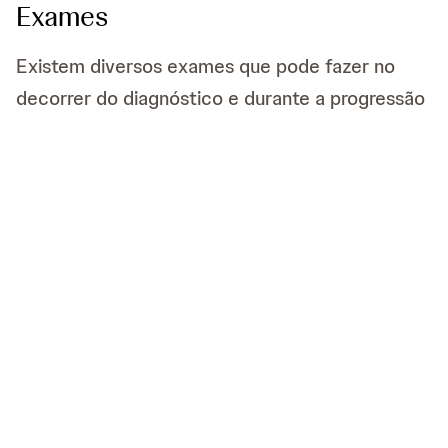
Exames
Existem diversos exames que pode fazer no
decorrer do diagnóstico e durante a progressão
da doença.
Exames sanguíneos
7
Biópsias
7
Citometria de Fluxo
8
Exame de Medula Óssea
6
9