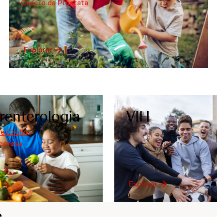
Cancro da Próstata
Explorar
renterologia
VIH
e Crohn
lcerosa
Explorar