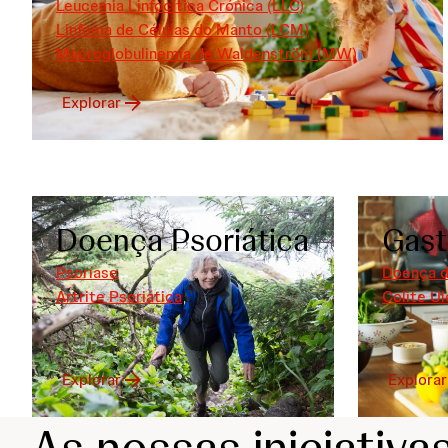
Leucemia Linfocítica Crónica (LLC)
Linfoma de Células do Manto (LCM)
Macroglobulinemia de Waldenström (MW)
Explorar
Doença Psoriática
Gast
Psoríase
Doença d
Artrite Psoriática
Colite U
Explorar
Explorar