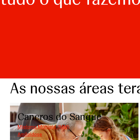
As nossas áreas ter
Cancros do Sangue
Mieloma Múltiplo (MM)
Amiloidose