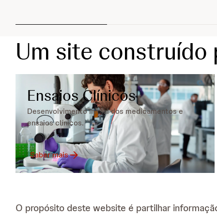
Um site construído 
Ensaios Clínicos
Desenvolvimento inicial dos medicamentos e
ensaios clínicos.
Saber mais
O propósito deste website é partilhar informaç