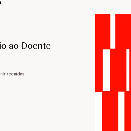
s
oio ao Doente
nir recaídas