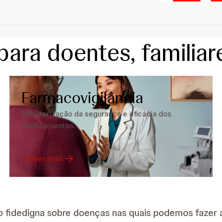
para doentes, familiar
Farmacovigilância
Monitorização da segurança e eficácia dos
medicamentos.
Saber mais
ão fidedigna sobre doenças nas quais podemos fazer 