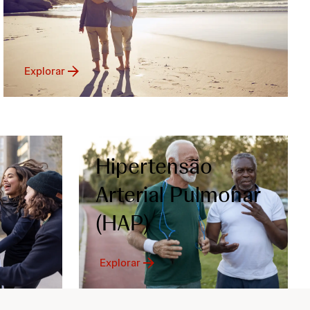
Explorar
Hipertensão
Arterial Pulmonar
(HAP)
Explorar