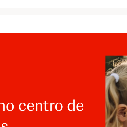
no centro de
os