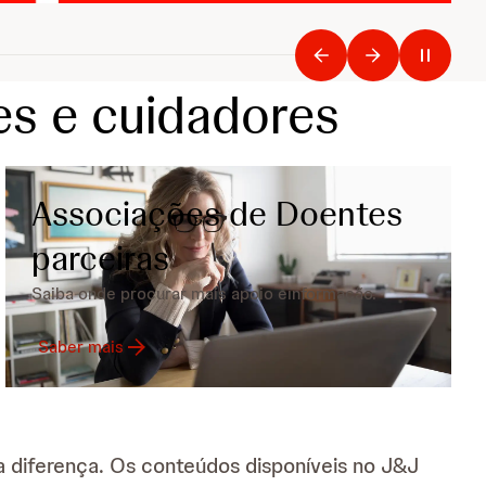
es e cuidadores
Associações de Doentes
parceiras
Saiba onde procurar mais apoio e
informação.
Saber mais
a diferença. Os conteúdos disponíveis no J&J