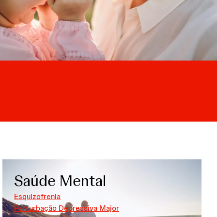
Saúde Mental
Esquizofrenia
Perturbação Depressiva Major