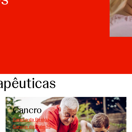
apêuticas
Cancro
Cancro da Bexiga
Cancro do Pulmão