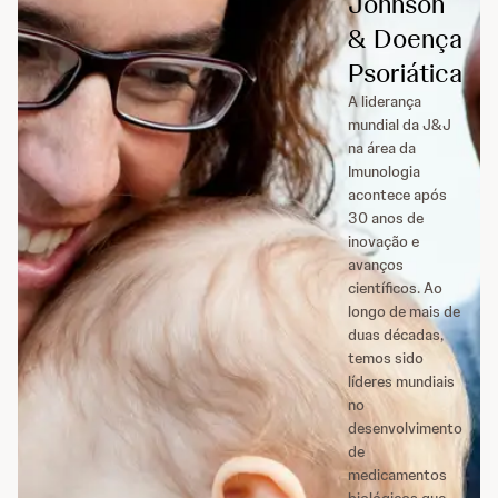
Johnson
& Doença
Psoriática
A liderança
mundial da J&J
na área da
Imunologia
acontece após
30 anos de
inovação e
avanços
científicos. Ao
longo de mais de
duas décadas,
temos sido
líderes mundiais
no
desenvolvimento
de
medicamentos