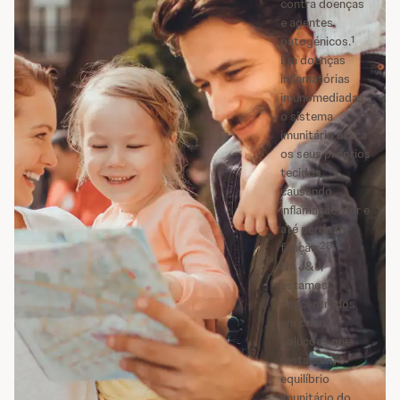
contra doenças
e agentes
1
patogénicos.
Em doenças
inflamatórias
imunomediadas,
o sistema
imunitário ataca
os seus próprios
tecidos,
causando
inflamação, dor e
até perda de
2
3
função.
Na J&J,
estamos
concentrados
em criar
soluções que
restaurem o
equilíbrio
imunitário do