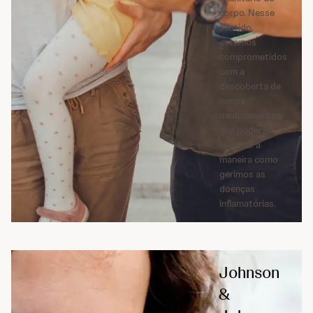
corpo. Nesse
sentido,
estamos
comprometidos
com a
descoberta de
novos
medicamentos
que poderão
redefinir a
maneira como
gerimos as
doenças
inflamatórias.
Johnson
&