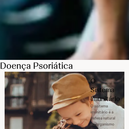
Doença Psoriática
O
Sistema
Imunitário
O sistema
imunitário é a
defesa natural
do organismo