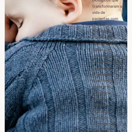
biológicos que
transformaram a
vida de
pacientes com
problemas
imunitários.
Promovemos
colaborações
ativas com
universidades,
novas empresas,
doentes e
grupos de
doentes para
acelerar a
inovação e
alcançar
objetivos
globais no
âmbito do
combate das
doenças