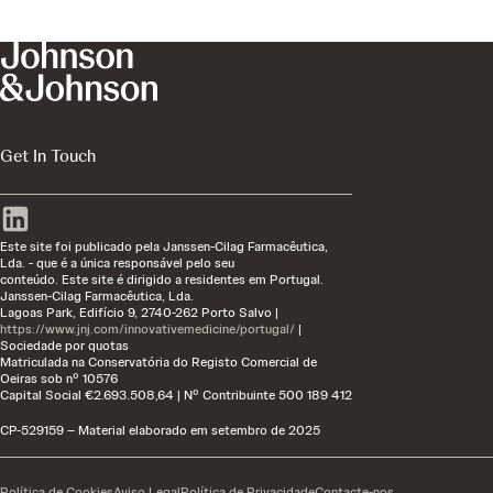
Get In Touch
Este site foi publicado pela Janssen-Cilag Farmacêutica,
Lda. - que é a única responsável pelo seu
conteúdo. Este site é dirigido a residentes em Portugal.
Janssen-Cilag Farmacêutica, Lda.
Lagoas Park, Edifício 9, 2740-262 Porto Salvo |
https://www.jnj.com/innovativemedicine/portugal/
|
Sociedade por quotas
Matriculada na Conservatória do Registo Comercial de
Oeiras sob nº 10576
Capital Social €2.693.508,64 | Nº Contribuinte 500 189 412
CP-529159 – Material elaborado em setembro de 2025
Política de Cookies
Aviso Legal
Política de Privacidade
Contacte-nos