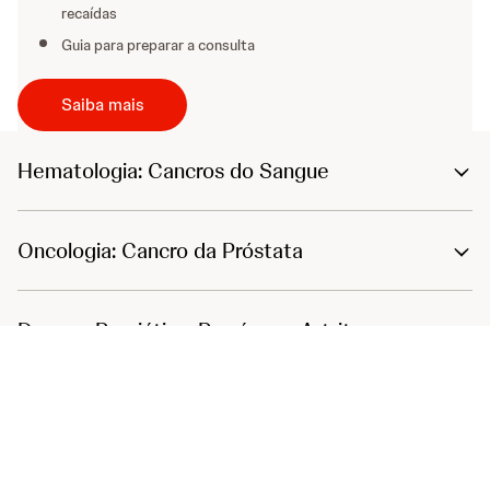
recaídas
Guia para preparar a consulta
Saiba mais
Hematologia: Cancros do Sangue ​
Oncologia: Cancro da Próstata
Doença Psoriática: Psoríase e Artrite
Psoriática​
Doenças Inflamatórias do Intestino (DII): ​
Doença de Crohn e Colite Ulcerosa