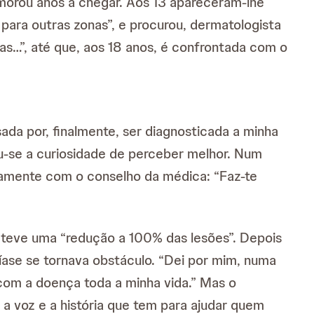
morou anos a chegar. Aos 13 apareceram-lhe
ara outras zonas”, e procurou, dermatologista
as…”, até que, aos 18 anos, é confrontada com o
ada por, finalmente, ser diagnosticada a minha
tou-se a curiosidade de perceber melhor. Num
tamente com o conselho da médica: “Faz-te
eve uma “redução a 100% das lesões”. Depois
íase se tornava obstáculo. “Dei por mim, numa
r com a doença toda a minha vida.” Mas o
a voz e a história que tem para ajudar quem