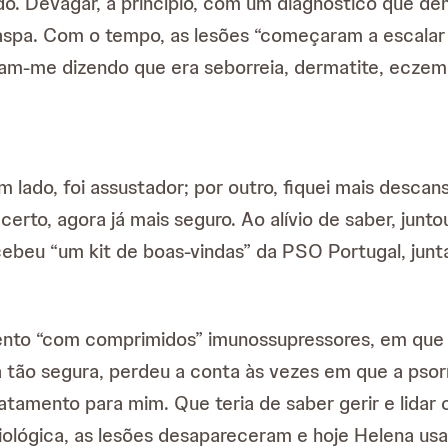
o. Devagar, a princípio, com um diagnóstico que de
spa. Com o tempo, as lesões “começaram a escalar p
ram-me dizendo que era seborreia, dermatite, eczem
lado, foi assustador; por outro, fiquei mais descans
 certo, agora já mais seguro. Ao alívio de saber, jun
cebeu “um kit de boas-vindas” da PSO Portugal, jun
o “com comprimidos” imunossupressores, em que t
a tão segura, perdeu a conta às vezes em que a psor
ratamento para mim. Que teria de saber gerir e lida
ológica, as lesões desapareceram e hoje Helena usa 